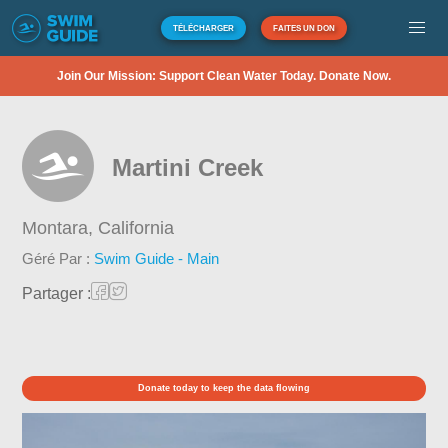
TÉLÉCHARGER
FAITES UN DON
Join Our Mission: Support Clean Water Today. Donate Now.
Martini Creek
Montara,
California
Géré Par :
Swim Guide - Main
Partager :
Donate today to keep the data flowing