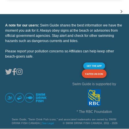
A note for our users:
Swim Guide shares the best information we have the
moment you ask for it. Always obey signs at the beach or advisories from
official government agencies. Stay alert and check for other swimming
hazards such as dangerous currents and tides.
Please report your pollution concerns so Affiliates can help keep other
beach-goers safe.
GET THE APP
FAITES UN DON
Swim Guide is supported by
* The RBC Foundation
Swim Guide, "Swim Drink Fish icons," and associated trademarks are owned by SWIM
DRINK FISH CANADA |
See Legal
© SWIM DRINK FISH CANADA, 2011 - 2026