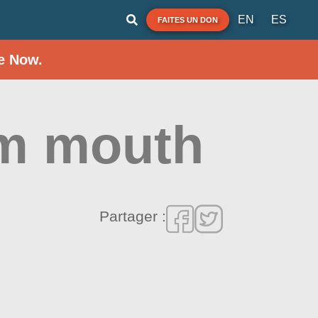
EN
ES
FAITES UN DON
e Now.
m mouth
Partager :