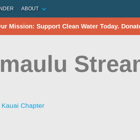
INDER
ABOUT
Our Mission: Support Clean Water Today. Donat
maulu Strea
- Kauai Chapter