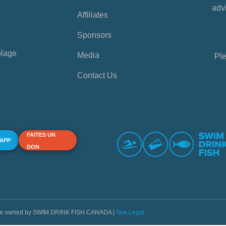
advi
Affiliates
Sponsors
plage
Media
Ple
Contact Us
FAITES UN
 APP
DON
s are owned by SWIM DRINK FISH CANADA |
See Legal