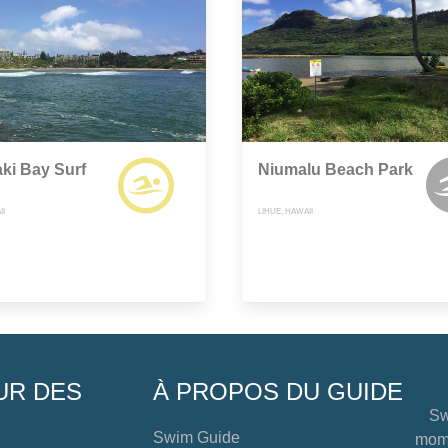
ki Bay Surf
Niumalu Beach Park
II
LIHUE, HAWAII
UR DES
À PROPOS DU GUIDE
Sw
Swim Guide
mome