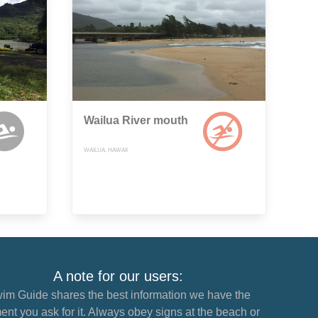
Wailua River mouth
WAILUA, HAWAII
A note for our users:
im Guide shares the best information we have the
nt you ask for it. Always obey signs at the beach or