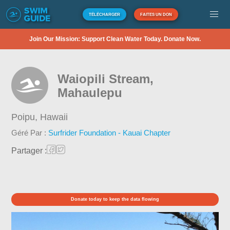
TÉLÉCHARGER
FAITES UN DON
Join Our Mission: Support Clean Water Today. Donate Now.
Waiopili Stream,
Mahaulepu
Poipu,
Hawaii
Géré Par :
Surfrider Foundation - Kauai Chapter
Partager :
Donate today to keep the data flowing