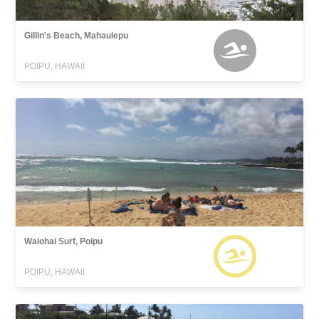
Gillin's Beach, Mahaulepu
POIPU, HAWAII
Waiohai Surf, Poipu
POIPU, HAWAII