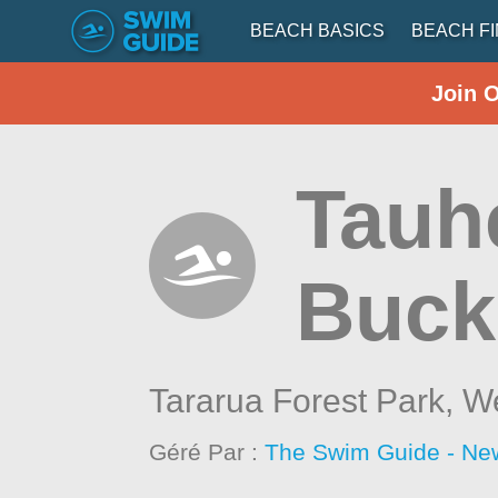
BEACH BASICS
BEACH F
Join 
Tauh
Buck
Tararua Forest Park,
We
Géré Par :
The Swim Guide - Ne