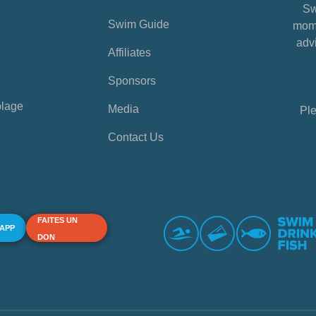
Sw
Swim Guide
mome
advi
Affiliates
Sponsors
plage
Media
Ple
Contact Us
FAITES UN
 APP
DON