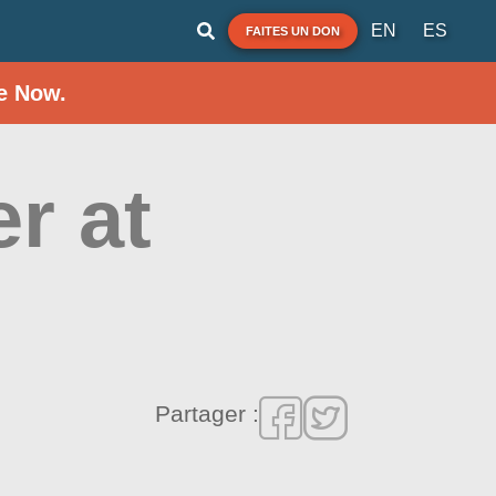
EN
ES
FAITES UN DON
e Now.
r at
Partager :