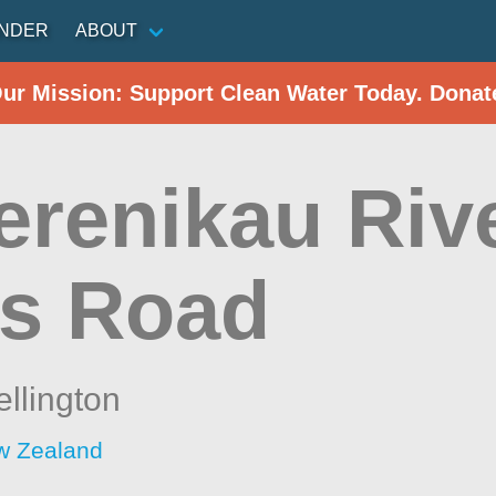
INDER
ABOUT
Our Mission: Support Clean Water Today. Donat
erenikau Rive
s Road
llington
w Zealand