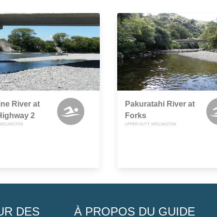
ne River at
Pakuratahi River at
Highway 2
Forks
 WELLINGTON
UPPER HUTT, WELLINGTON
UR DES
À PROPOS DU GUIDE