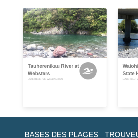
Tauherenikau River at
Waiohi
Websters
State 
LAKE RESERVE, WELLINGTON
DALEFIELD,
BASES DES PLAGES
TROUVE