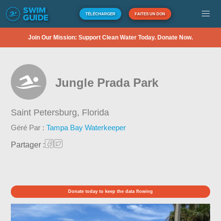
TÉLÉCHARGER
FAITES UN DON
Join Our Mission: Support Clean Water Today. Donate Now.
Jungle Prada Park
Saint Petersburg,
Florida
Géré Par :
Tampa Bay Waterkeeper
Partager :
Donate today to keep the data flowing