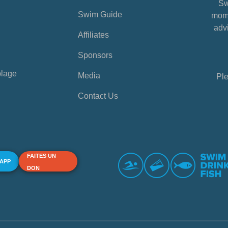
Sw
Swim Guide
mome
advi
Affiliates
Sponsors
plage
Media
Ple
Contact Us
FAITES UN
 APP
DON