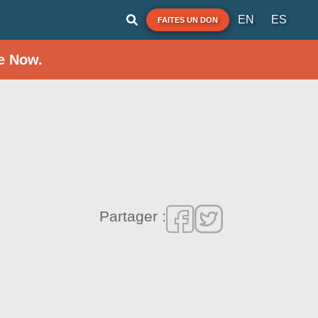
EN
ES
FAITES UN DON
e Now.
Partager :