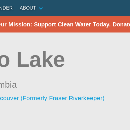
INDER
ABOUT
Our Mission: Support Clean Water Today. Donat
o Lake
umbia
ncouver (Formerly Fraser Riverkeeper)