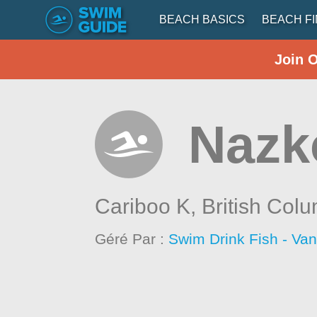
BEACH BASICS
BEACH F
Join 
Nazk
Cariboo K,
British Col
Géré Par :
Swim Drink Fish - Va