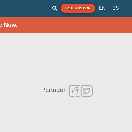
EN
ES
FAITES UN DON
e Now.
Partager :