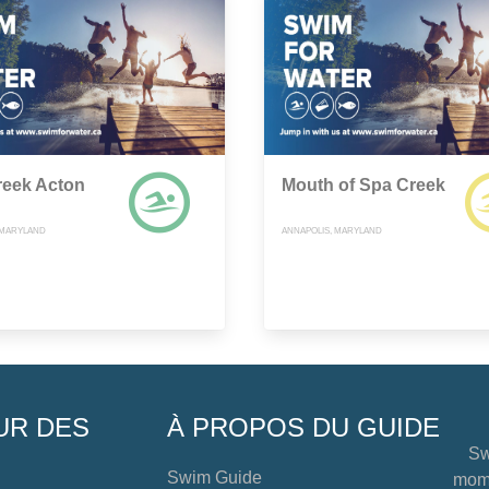
reek Acton
Mouth of Spa Creek
 MARYLAND
ANNAPOLIS, MARYLAND
UR DES
À PROPOS DU GUIDE
Sw
Swim Guide
mome