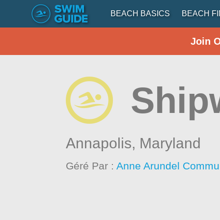
BEACH BASICS
BEACH F
Join 
Ship
Annapolis,
Maryland
Géré Par :
Anne Arundel Communi