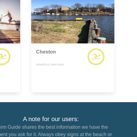
Cheston
ANNAPOLIS, MARYLAND
A note for our users:
im Guide shares the best information we have the
nt you ask for it. Always obey signs at the beach or