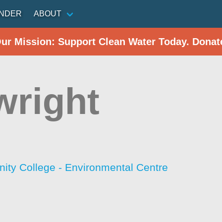
INDER
ABOUT
Our Mission: Support Clean Water Today. Donat
wright
ty College - Environmental Centre