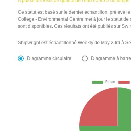
A passé les tests de qualité de l'eau 60-95% du temps
Ce statut est basé sur le dernier échantillon, prélevé
College - Environmental Centre met à jour le statut de 
sont disponibles. Ces résultats ont été publiés sur Swi
Shipwright est échantillonné Weekly de May 23rd à S
Diagramme circulaire
Diagramme à barr