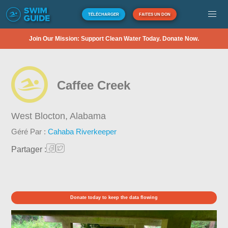
TÉLÉCHARGER
FAITES UN DON
Join Our Mission: Support Clean Water Today. Donate Now.
Caffee Creek
West Blocton,
Alabama
Géré Par :
Cahaba Riverkeeper
Partager :
Donate today to keep the data flowing