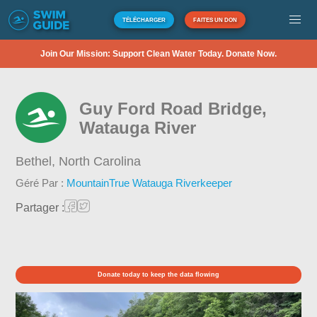
TÉLÉCHARGER
FAITES UN DON
Join Our Mission: Support Clean Water Today. Donate Now.
Guy Ford Road Bridge,
Watauga River
Bethel,
North Carolina
Géré Par :
MountainTrue Watauga Riverkeeper
Partager :
Donate today to keep the data flowing