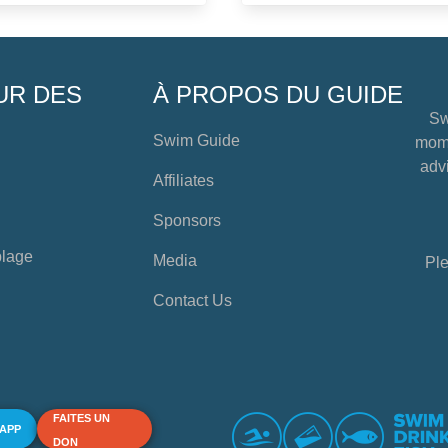
UR DES
À PROPOS DU GUIDE
Sw
Swim Guide
mome
advi
Affiliates
Sponsors
plage
Media
Ple
Contact Us
FAITES UN
 APP
DON