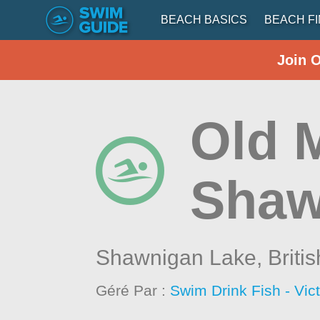
BEACH BASICS
BEACH F
Join 
Old M
Shaw
Shawnigan Lake,
Briti
Géré Par :
Swim Drink Fish - Vic