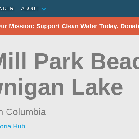
INDER
ABOUT
Our Mission: Support Clean Water Today. Donat
ill Park Bea
nigan Lake
sh Columbia
toria Hub