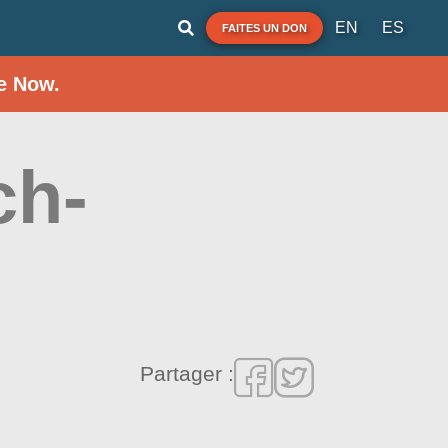
EN
ES
FAITES UN DON
e Now.
ch-
Partager :