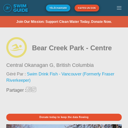
TÉLÉCHARGER
FAITES UN DON
Join Our Mission: Support Clean Water Today. Donate Now.
Bear Creek Park - Centre
Central Okanagan G,
British Columbia
Géré Par :
Swim Drink Fish - Vancouver (Formerly Fraser
Riverkeeper)
Partager :
Donate today to keep the data flowing