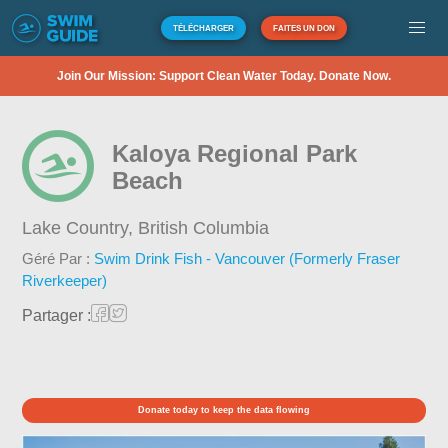
TÉLÉCHARGER
FAITES UN DON
Join Our Mission: Support Clean Water Today. Donate Now.
Kaloya Regional Park
Beach
Lake Country,
British Columbia
Géré Par :
Swim Drink Fish - Vancouver (Formerly Fraser
Riverkeeper)
Partager :
Donate today to keep the data flowing