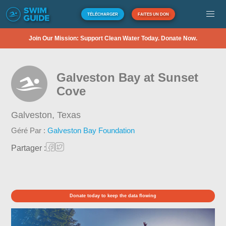
TÉLÉCHARGER
FAITES UN DON
Join Our Mission: Support Clean Water Today. Donate Now.
Galveston Bay at Sunset
Cove
Galveston,
Texas
Géré Par :
Galveston Bay Foundation
Partager :
Donate today to keep the data flowing