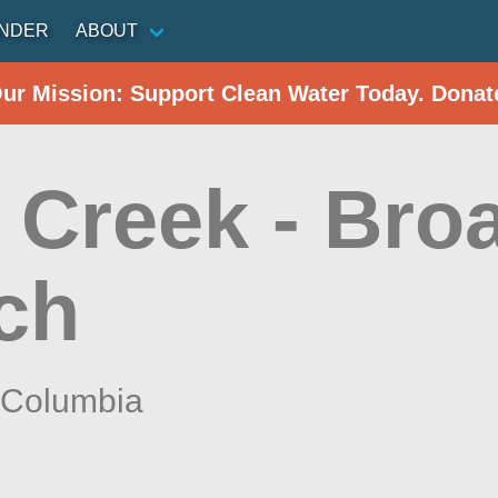
INDER
ABOUT
Our Mission: Support Clean Water Today. Donat
 Creek - Bro
ch
f Columbia