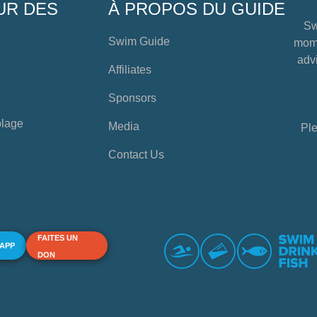
UR DES
À PROPOS DU GUIDE
Sw
Swim Guide
mome
advi
Affiliates
Sponsors
plage
Media
Ple
Contact Us
FAITES UN
 APP
DON