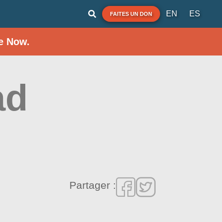
EN
ES
FAITES UN DON
e Now.
ad
Partager :