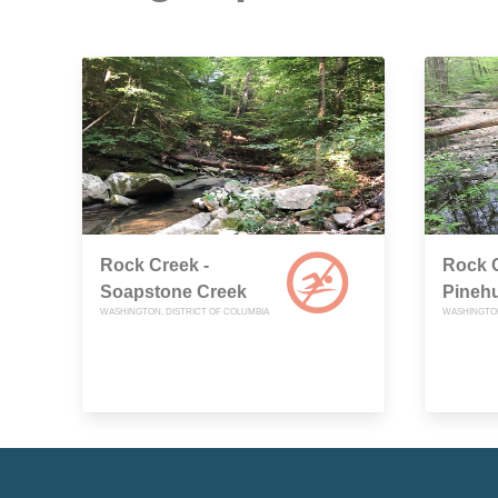
Rock Creek -
Rock C
Soapstone Creek
Pineh
WASHINGTON, DISTRICT OF COLUMBIA
WASHINGTON