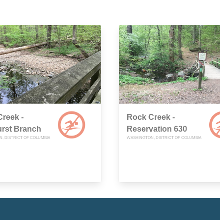
reek -
Rock Creek -
urst Branch
Reservation 630
, DISTRICT OF COLUMBIA
WASHINGTON, DISTRICT OF COLUMBIA