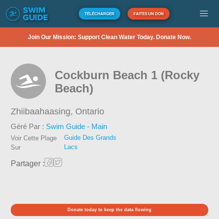
TÉLÉCHARGER
FAITES UN DON
Join Our Mission: Support Clean Water Today. Donate Now.
Cockburn Beach 1 (Rocky
Beach)
Zhiibaahaasing,
Ontario
Géré Par :
Swim Guide - Main
Guide Des Grands
Voir Cette Plage
Lacs
Sur
Partager :
Donate today to keep the data flowing