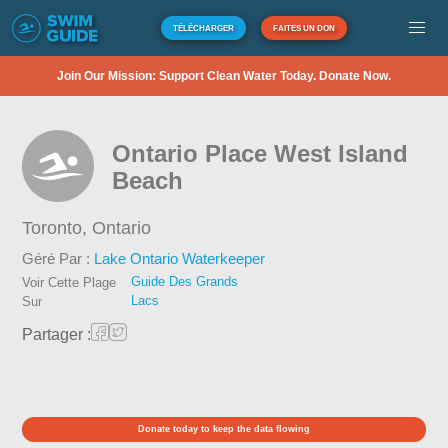
TÉLÉCHARGER
FAITES UN DON
Join Our Mission: Support Clean Water Today. Donate Now.
Ontario Place West Island
Beach
Toronto,
Ontario
Géré Par :
Lake Ontario Waterkeeper
Guide Des Grands
Voir Cette Plage
Lacs
Sur
Partager :
Donate today to keep the data flowing