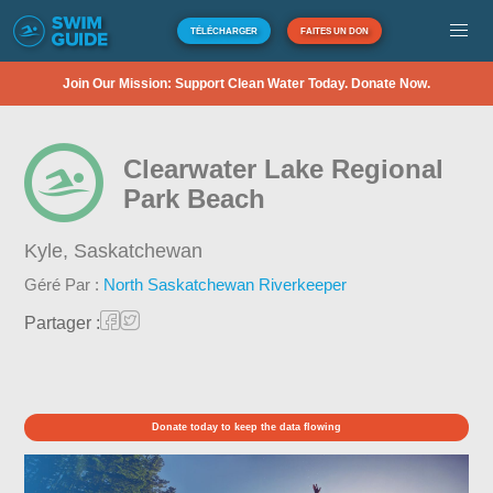
TÉLÉCHARGER
FAITES UN DON
Join Our Mission: Support Clean Water Today. Donate Now.
Clearwater Lake Regional
Park Beach
Kyle,
Saskatchewan
Géré Par :
North Saskatchewan Riverkeeper
Partager :
Donate today to keep the data flowing