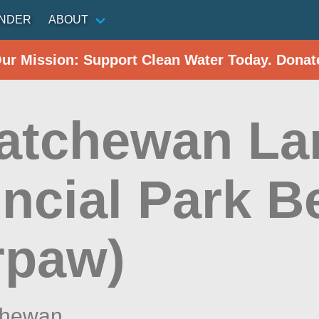
INDER
ABOUT
Our Mission: Support Clean Water Today. Donat
atchewan La
incial Park B
rpaw)
chewan