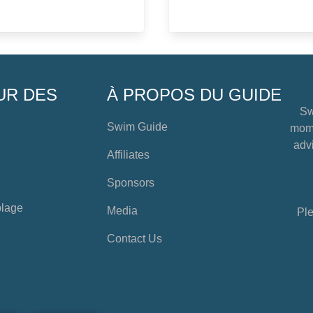
UR DES
À PROPOS DU GUIDE
Sw
Swim Guide
mome
advi
Affiliates
Sponsors
plage
Media
Ple
Contact Us