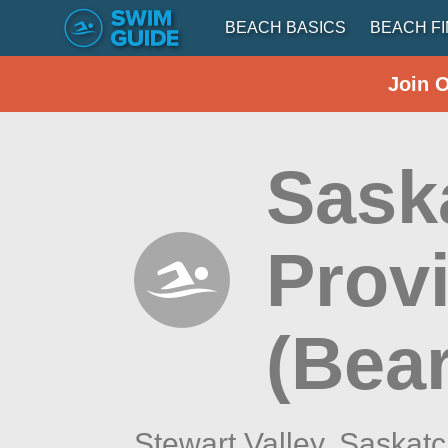
BEACH BASICS
BEACH F
Join 
Sask
Prov
(Bea
Stewart Valley,
Saskat