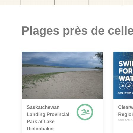
Plages près de celle
Saskatchewan
Clearw
Landing Provincial
Regio
KYLE, SASK
Park at Lake
Diefenbaker