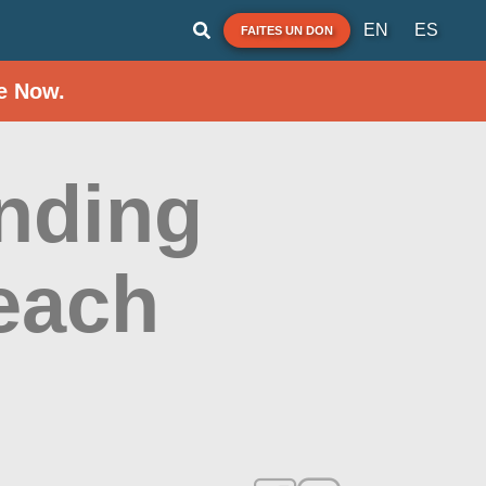
EN
ES
FAITES UN DON
e Now.
nding
each