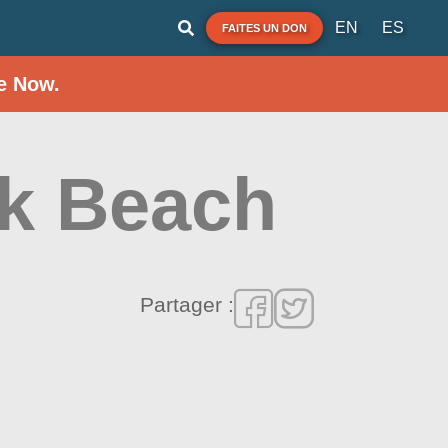
EN
ES
FAITES UN DON
e Now.
rk Beach
Partager :