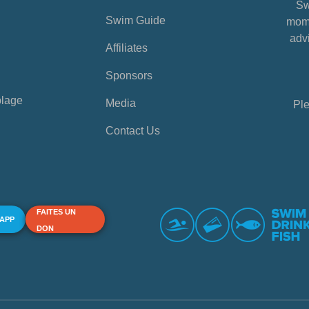
Sw
Swim Guide
mome
advi
Affiliates
Sponsors
plage
Media
Ple
Contact Us
FAITES UN
 APP
DON