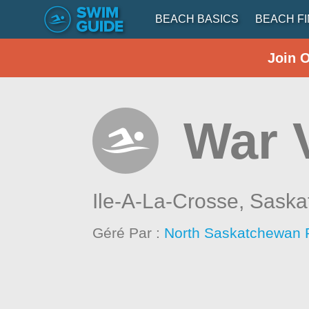
BEACH BASICS
BEACH F
Join 
War 
Ile-A-La-Crosse,
Saska
Géré Par :
North Saskatchewan 