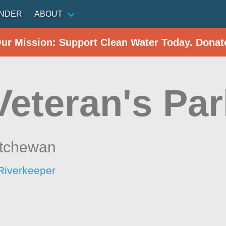
INDER
ABOUT
Our Mission: Support Clean Water Today. Donat
Veteran's Pa
tchewan
Riverkeeper