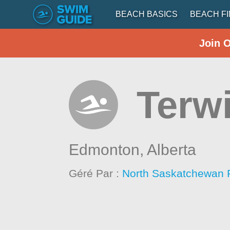
BEACH BASICS
BEACH F
Join 
Terwi
Edmonton,
Alberta
Géré Par :
North Saskatchewan 