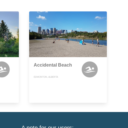
Accidental Beach
EDMONTON, ALBERTA
A note for our users: