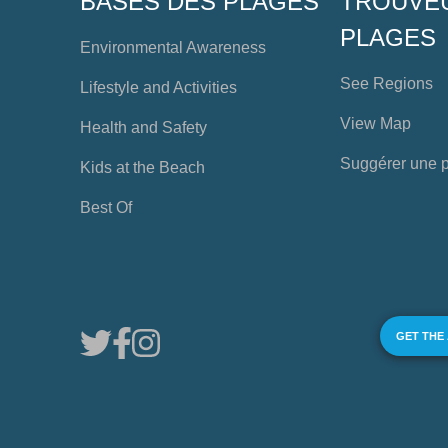
BASES DES PLAGES
TROUVE
PLAGES
Environmental Awareness
See Regions
Lifestyle and Activities
View Map
Health and Safety
Suggérer une 
Kids at the Beach
Best Of
GET THE