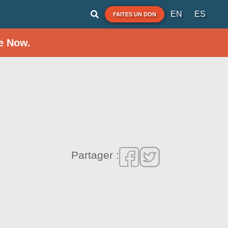
EN
ES
FAITES UN DON
e Now.
Partager :