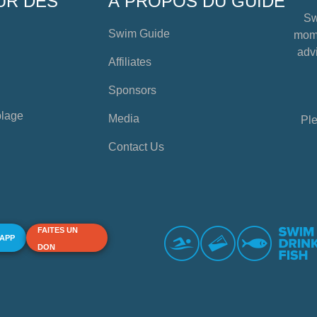
UR DES
À PROPOS DU GUIDE
Sw
Swim Guide
mome
advi
Affiliates
Sponsors
plage
Media
Ple
Contact Us
FAITES UN
 APP
DON