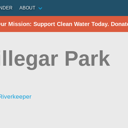
INDER
ABOUT
Our Mission: Support Clean Water Today. Donat
llegar Park
Riverkeeper