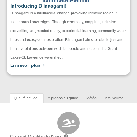
Introducing Biinaagami!
Biinaagami is a multimedia, change-provoking initiative rooted in
Indigenous knowledges. Through ceremony, mapping, inclusive
storytelling, augmented reality, experiential learning, community water
hubs and ecosystem restoration, Biinaagami aims to rebuild just and
healthy relations between wildlife, people and place in the Great
Lakes-St. Lawrence watershed.
En savoir plus
Qualité de l'eau
À propos du guide
Météo
Info Source
Current Qualité de l'eau