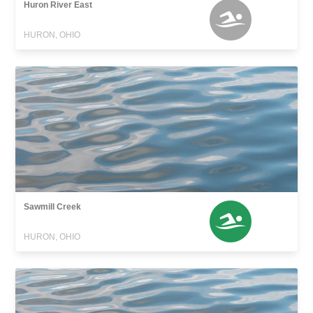
Huron River East
HURON, OHIO
Sawmill Creek
HURON, OHIO