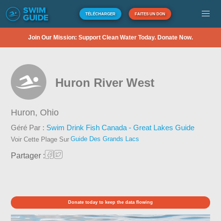
TÉLÉCHARGER
FAITES UN DON
Join Our Mission: Support Clean Water Today. Donate Now.
Huron River West
Huron,
Ohio
Géré Par :
Swim Drink Fish Canada - Great Lakes Guide
Guide Des Grands Lacs
Voir Cette Plage Sur
Partager :
Donate today to keep the data flowing