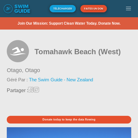
TÉLÉCHARGER
FAITES UN DON
Join Our Mission: Support Clean Water Today. Donate Now.
Tomahawk Beach (West)
Otago,
Otago
Géré Par :
The Swim Guide - New Zealand
Partager :
Donate today to keep the data flowing