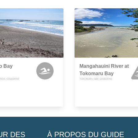
o Bay
Mangahauini River at
Tokomaru Bay
INGS, GISBORNE
TOKOMARU BAY, GISBORNE
UR DES
À PROPOS DU GUIDE