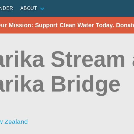
INDER
ABOUT
Our Mission: Support Clean Water Today. Donat
rika Stream 
rika Bridge
w Zealand