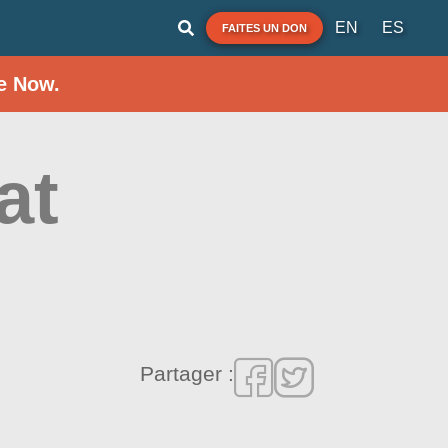
EN
ES
FAITES UN DON
e Now.
at
Partager :