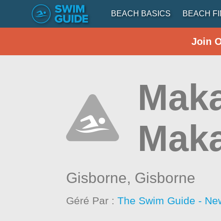
BEACH BASICS
BEACH F
Join 
Maka
Maka
Gisborne,
Gisborne
Géré Par :
The Swim Guide - Ne