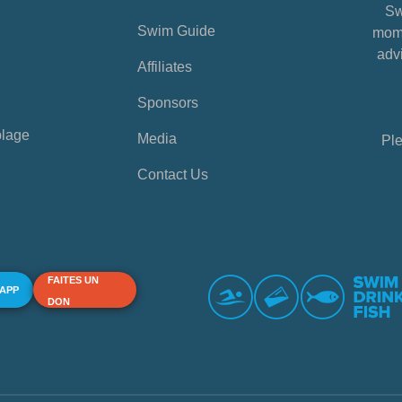
Sw
Swim Guide
mome
advi
Affiliates
Sponsors
plage
Media
Ple
Contact Us
FAITES UN
 APP
DON