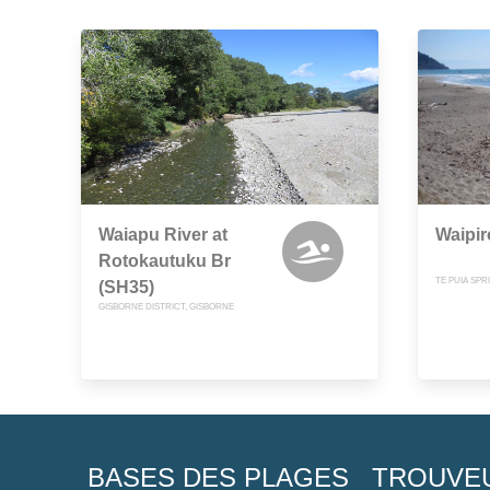
Waiapu River at
Waipir
Rotokautuku Br
TE PUIA SPR
(SH35)
GISBORNE DISTRICT, GISBORNE
BASES DES PLAGES
TROUVE