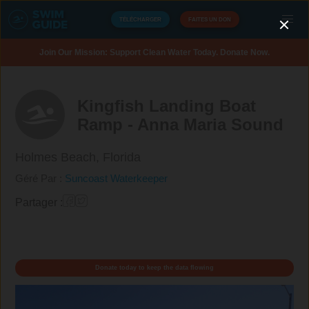
TÉLÉCHARGER
FAITES UN DON
Join Our Mission: Support Clean Water Today. Donate Now.
Kingfish Landing Boat
Ramp - Anna Maria Sound
Holmes Beach,
Florida
Géré Par :
Suncoast Waterkeeper
Partager :
Donate today to keep the data flowing