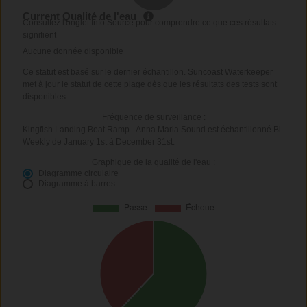
Current Qualité de l'eau
Consultez l'onglet Info Source pour comprendre ce que ces résultats
signifient
Aucune donnée disponible
Ce statut est basé sur le dernier échantillon. Suncoast Waterkeeper
met à jour le statut de cette plage dès que les résultats des tests sont
disponibles.
Fréquence de surveillance :
Kingfish Landing Boat Ramp - Anna Maria Sound est échantillonné Bi-
Weekly de January 1st à December 31st.
Graphique de la qualité de l'eau :
Diagramme circulaire
Diagramme à barres