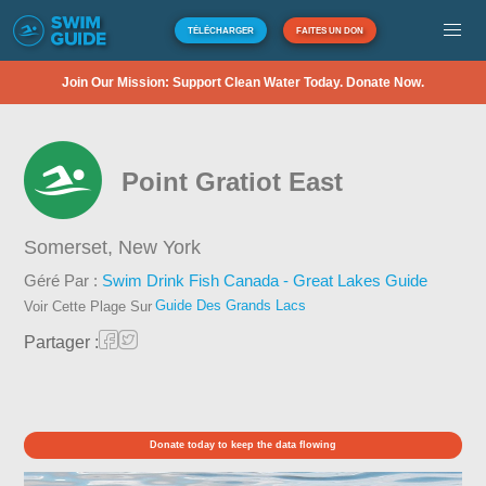
TÉLÉCHARGER
FAITES UN DON
Join Our Mission: Support Clean Water Today. Donate Now.
Point Gratiot East
Somerset,
New York
Géré Par :
Swim Drink Fish Canada - Great Lakes Guide
Guide Des Grands Lacs
Voir Cette Plage Sur
Partager :
Donate today to keep the data flowing