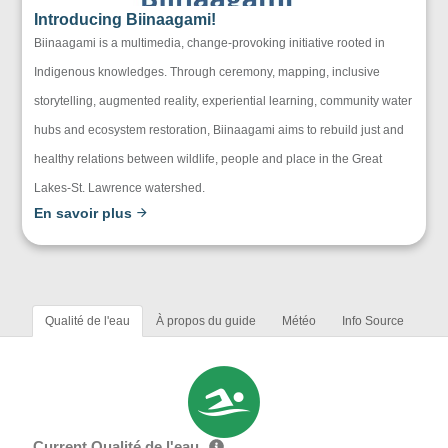
Introducing Biinaagami!
Biinaagami is a multimedia, change-provoking initiative rooted in
Indigenous knowledges. Through ceremony, mapping, inclusive
storytelling, augmented reality, experiential learning, community water
hubs and ecosystem restoration, Biinaagami aims to rebuild just and
healthy relations between wildlife, people and place in the Great
Lakes-St. Lawrence watershed.
En savoir plus
Qualité de l'eau
À propos du guide
Météo
Info Source
Current Qualité de l'eau