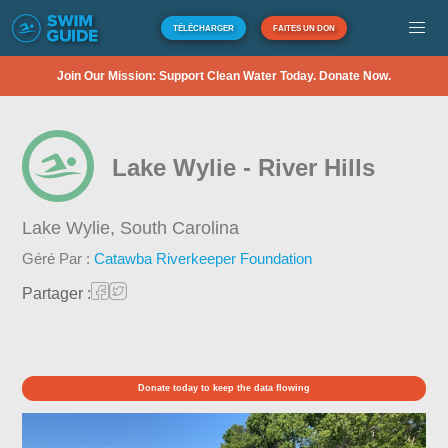
TÉLÉCHARGER
FAITES UN DON
Join Our Mission: Support Clean Water Today. Donate Now.
Lake Wylie - River Hills
Lake Wylie,
South Carolina
Géré Par :
Catawba Riverkeeper Foundation
Partager :
Donate today to keep the data flowing