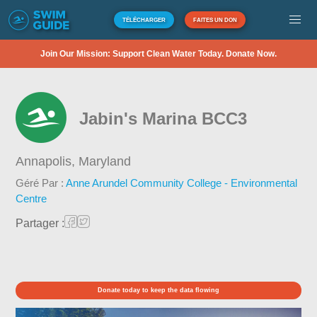
TÉLÉCHARGER
FAITES UN DON
Join Our Mission: Support Clean Water Today. Donate Now.
Jabin's Marina BCC3
Annapolis,
Maryland
Géré Par :
Anne Arundel Community College - Environmental
Centre
Partager :
Donate today to keep the data flowing