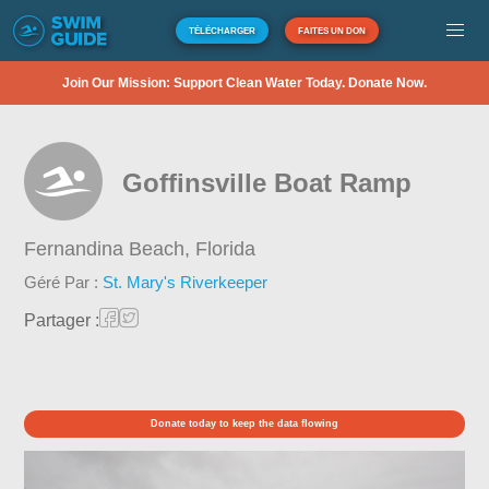
TÉLÉCHARGER
FAITES UN DON
Join Our Mission: Support Clean Water Today. Donate Now.
Goffinsville Boat Ramp
Fernandina Beach,
Florida
Géré Par :
St. Mary's Riverkeeper
Partager :
Donate today to keep the data flowing