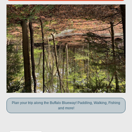
Plan your trip along the Buffalo Blueway! Paddling, Walking, Fishing
and more!