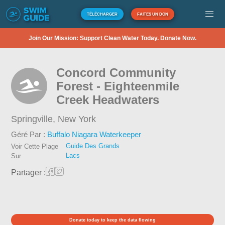
TÉLÉCHARGER
FAITES UN DON
Join Our Mission: Support Clean Water Today. Donate Now.
Concord Community
Forest - Eighteenmile
Creek Headwaters
Springville,
New York
Géré Par :
Buffalo Niagara Waterkeeper
Guide Des Grands
Voir Cette Plage
Lacs
Sur
Partager :
Donate today to keep the data flowing