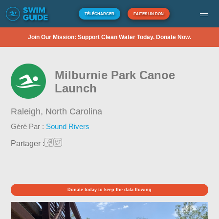
TÉLÉCHARGER
FAITES UN DON
Join Our Mission: Support Clean Water Today. Donate Now.
Milburnie Park Canoe
Launch
Raleigh,
North Carolina
Géré Par :
Sound Rivers
Partager :
Donate today to keep the data flowing