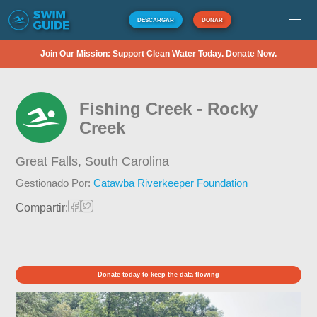
DESCARGAR
DONAR
Join Our Mission: Support Clean Water Today. Donate Now.
Fishing Creek - Rocky
Creek
Great Falls,
South Carolina
Gestionado Por:
Catawba Riverkeeper Foundation
Compartir:
Donate today to keep the data flowing