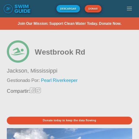
DESCARGAR
DONAR
Join Our Mission: Support Clean Water Today. Donate Now.
Westbrook Rd
Jackson,
Mississippi
Gestionado Por:
Pearl Riverkeeper
Compartir:
Donate today to keep the data flowing