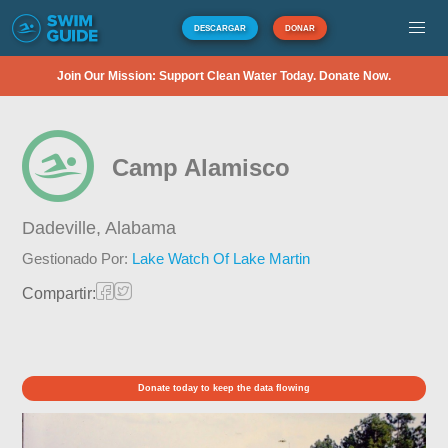
DESCARGAR
DONAR
Join Our Mission: Support Clean Water Today. Donate Now.
Camp Alamisco
Dadeville,
Alabama
Gestionado Por:
Lake Watch Of Lake Martin
Compartir:
Donate today to keep the data flowing