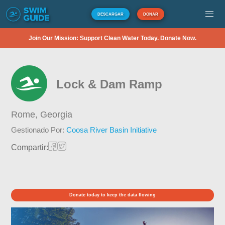
DESCARGAR
DONAR
Join Our Mission: Support Clean Water Today. Donate Now.
Lock & Dam Ramp
Rome,
Georgia
Gestionado Por:
Coosa River Basin Initiative
Compartir:
Donate today to keep the data flowing