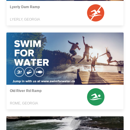
Lyerly Dam Ramp
LYERLY, GEORGIA
Old River Rd Ramp
ROME, GEORGIA