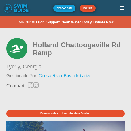
DESCARGAR
DONAR
Join Our Mission: Support Clean Water Today. Donate Now.
Holland Chattoogaville Rd
Ramp
Lyerly,
Georgia
Gestionado Por:
Coosa River Basin Initiative
Compartir:
Donate today to keep the data flowing