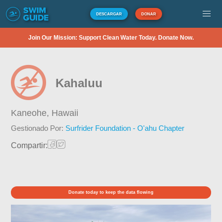
DESCARGAR
DONAR
Join Our Mission: Support Clean Water Today. Donate Now.
Kahaluu
Kaneohe,
Hawaii
Gestionado Por:
Surfrider Foundation - O'ahu Chapter
Compartir:
Donate today to keep the data flowing