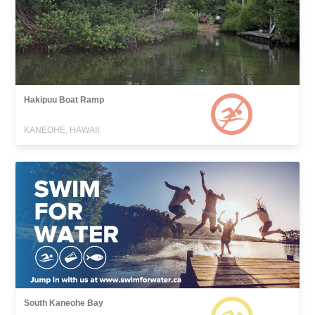
Hakipuu Boat Ramp
KANEOHE, HAWAII
South Kaneohe Bay