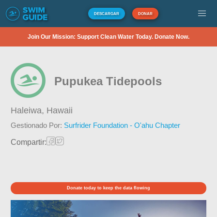
DESCARGAR
DONAR
Join Our Mission: Support Clean Water Today. Donate Now.
Pupukea Tidepools
Haleiwa,
Hawaii
Gestionado Por:
Surfrider Foundation - O'ahu Chapter
Compartir:
Donate today to keep the data flowing