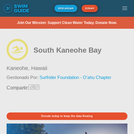
DESCARGAR
DONAR
Join Our Mission: Support Clean Water Today. Donate Now.
South Kaneohe Bay
Kaneohe,
Hawaii
Gestionado Por:
Surfrider Foundation - O'ahu Chapter
Compartir:
Donate today to keep the data flowing