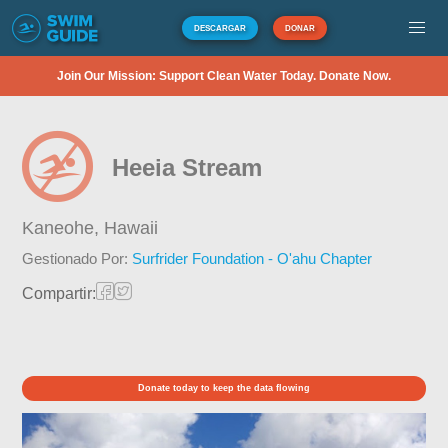
DESCARGAR
DONAR
Join Our Mission: Support Clean Water Today. Donate Now.
Heeia Stream
Kaneohe,
Hawaii
Gestionado Por:
Surfrider Foundation - O'ahu Chapter
Compartir:
Donate today to keep the data flowing