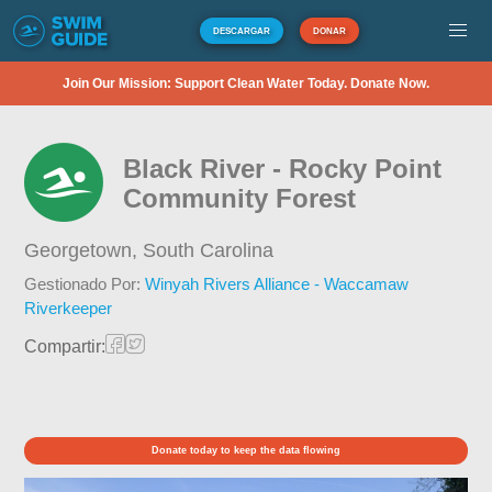
DESCARGAR
DONAR
Join Our Mission: Support Clean Water Today. Donate Now.
Black River - Rocky Point
Community Forest
Georgetown,
South Carolina
Gestionado Por:
Winyah Rivers Alliance - Waccamaw
Riverkeeper
Compartir:
Donate today to keep the data flowing