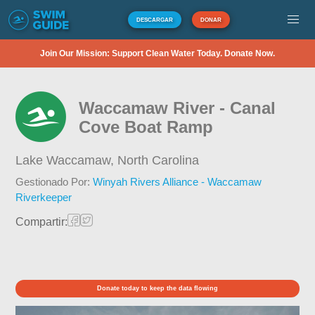
DESCARGAR
DONAR
Join Our Mission: Support Clean Water Today. Donate Now.
Waccamaw River - Canal
Cove Boat Ramp
Lake Waccamaw,
North Carolina
Gestionado Por:
Winyah Rivers Alliance - Waccamaw
Riverkeeper
Compartir:
Donate today to keep the data flowing