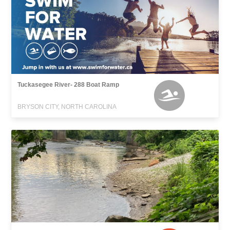
Tuckasegee River- 288 Boat Ramp
BRYSON CITY, NORTH CAROLINA