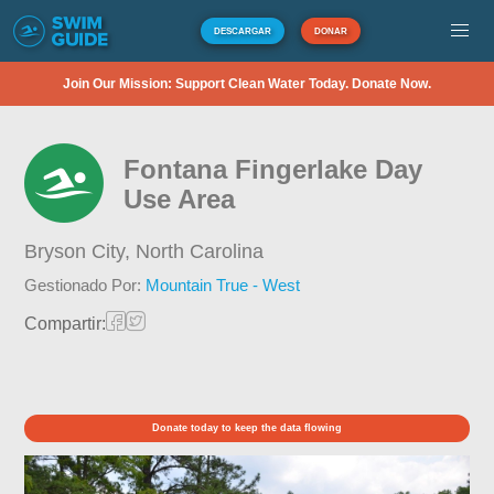
DESCARGAR
DONAR
Join Our Mission: Support Clean Water Today. Donate Now.
Fontana Fingerlake Day
Use Area
Bryson City,
North Carolina
Gestionado Por:
Mountain True - West
Compartir:
Donate today to keep the data flowing