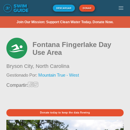
DESCARGAR
DONAR
Join Our Mission: Support Clean Water Today. Donate Now.
Fontana Fingerlake Day
Use Area
Bryson City,
North Carolina
Gestionado Por:
Mountain True - West
Compartir:
Donate today to keep the data flowing