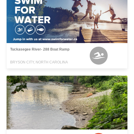
Tuckasegee River- 288 Boat Ramp
BRYSON CITY, NORTH CAROLINA