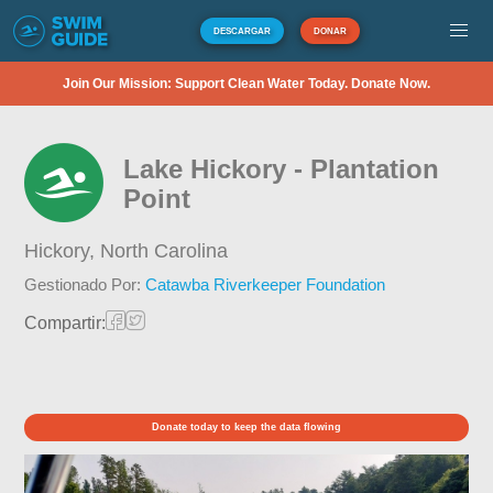
DESCARGAR
DONAR
Join Our Mission: Support Clean Water Today. Donate Now.
Lake Hickory - Plantation
Point
Hickory,
North Carolina
Gestionado Por:
Catawba Riverkeeper Foundation
Compartir:
Donate today to keep the data flowing