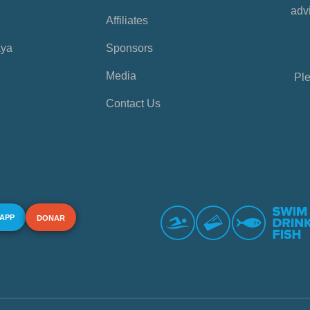
advi
Affiliates
aya
Sponsors
Media
Ple
Contact Us
 APP
DONAR