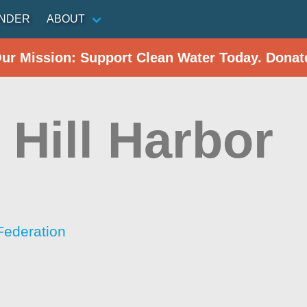
INDER
ABOUT
Our Mission: Support Clean Water Today. Donat
 Hill Harbor
Federation