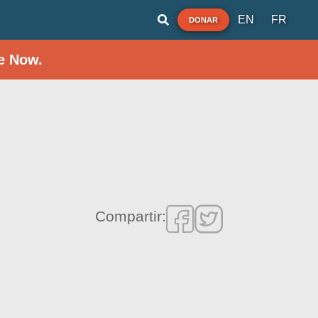
EN
FR
DONAR
e Now.
Compartir: