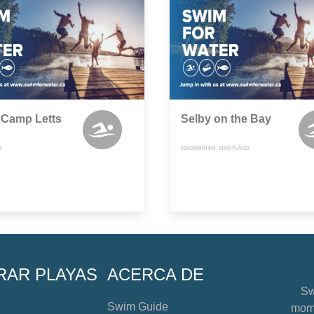
Camp Letts
Selby on the Bay
D
EDGEWATER, MARYLAND
RAR PLAYAS
ACERCA DE
Sw
Swim Guide
mome