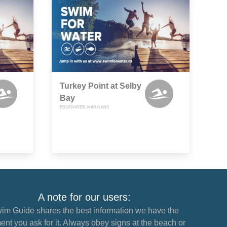
Turkey Point at Selby
Bay
EDGEWATER, MARYLAND
A note for our users:
im Guide shares the best information we have the
nt you ask for it. Always obey signs at the beach or