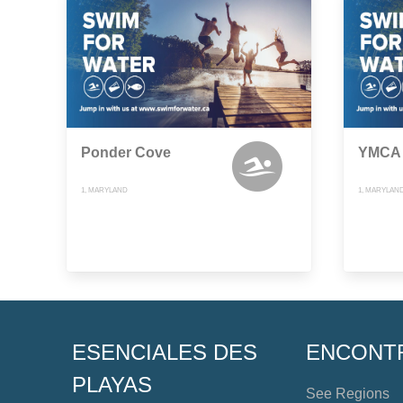
Ponder Cove
YMCA 
1, MARYLAND
1, MARYLAN
ESENCIALES DES
ENCONT
PLAYAS
See Regions