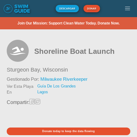
DESCARGAR
DONAR
Join Our Mission: Support Clean Water Today. Donate Now.
Shoreline Boat Launch
Sturgeon Bay,
Wisconsin
Gestionado Por:
Milwaukee Riverkeeper
Guía De Los Grandes
Ver Esta Playa
Lagos
En
Compartir:
Donate today to keep the data flowing