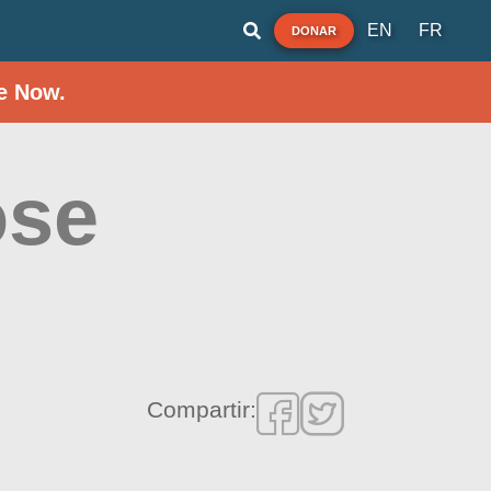
EN
FR
DONAR
e Now.
ose
Compartir: