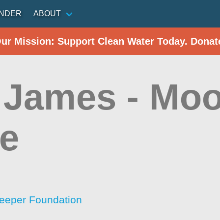
INDER
ABOUT
Our Mission: Support Clean Water Today. Donat
 James - Mo
e
eeper Foundation