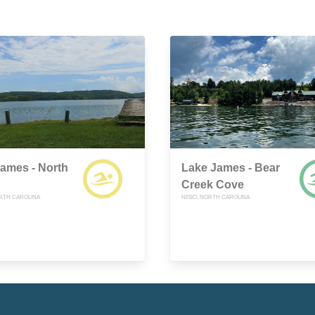
ames - North
Lake James - Bear
Creek Cove
RTH CAROLINA
NEBO, NORTH CAROLINA