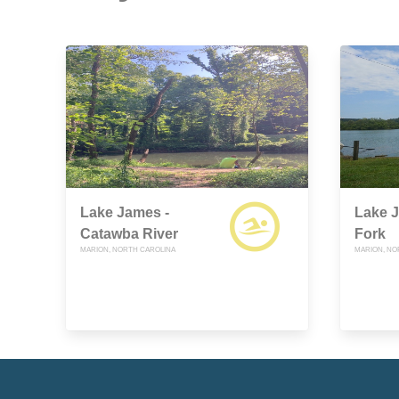
Lake James -
Lake J
Catawba River
Fork
MARION, NORTH CAROLINA
MARION, NO