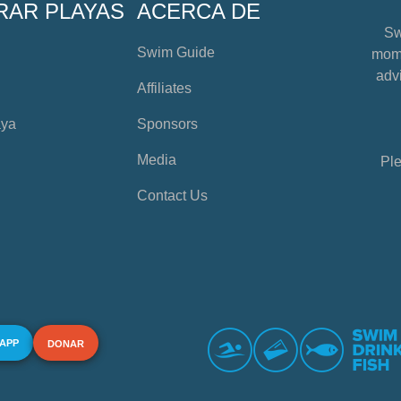
RAR PLAYAS
ACERCA DE
Sw
Swim Guide
mome
advi
Affiliates
aya
Sponsors
Media
Ple
Contact Us
 APP
DONAR