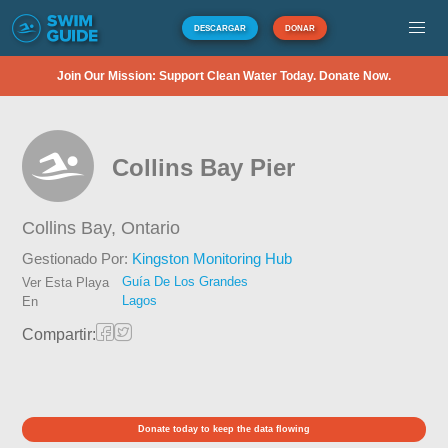
DESCARGAR
DONAR
Join Our Mission: Support Clean Water Today. Donate Now.
Collins Bay Pier
Collins Bay,
Ontario
Gestionado Por:
Kingston Monitoring Hub
Guía De Los Grandes
Ver Esta Playa
Lagos
En
Compartir:
Donate today to keep the data flowing