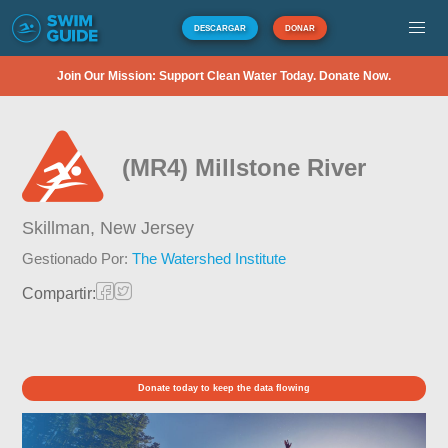
DESCARGAR
DONAR
Join Our Mission: Support Clean Water Today. Donate Now.
(MR4) Millstone River
Skillman,
New Jersey
Gestionado Por:
The Watershed Institute
Compartir:
Donate today to keep the data flowing