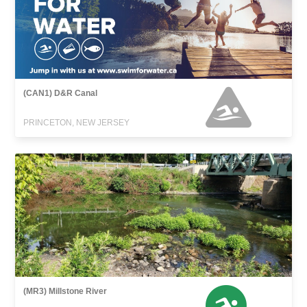
(CAN1) D&R Canal
PRINCETON, NEW JERSEY
(MR3) Millstone River